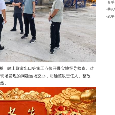
·
名单
·
共9
·
武平
桥、嶂上隧道出口等施工点位开展实地督导检查。对
对现场发现的问题当场交办，明确整改责任人、整改
防线。