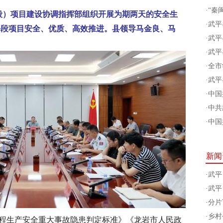
·
“秦
平段）项目建设协调指挥部组织开展为期两天的安全生
·
武平
平段项目安全、优质、高效推进。县领导马金良、马
·
武平
·
武平
·
全市
·
武平
·
中国
·
中共
·
中国
新闻
·
武平
·
武平
·
分片
·
乡村
程生产安全重大事故隐患判定标准》《龙岩市人民政