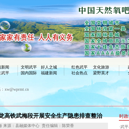
频新闻
文明武平
好人之城
红色武平
文化旅游
注武平
国内国际
福建新闻
社会热点
梁野英才
xw@wprmt.cn
龙龙高铁武梅段开展安全生产隐患排查整治
时政
海
来源：县融媒体中心
责任编辑：陈荣香
·
武平