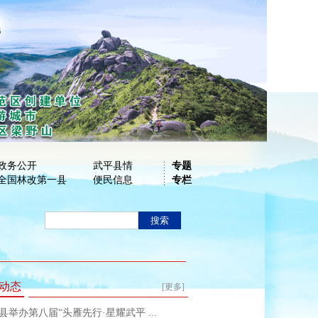
政务公开
武平县情
专题
全国林改第一县
便民信息
专栏
动态
[更多]
县举办第八届“头雁先行·星耀武平 ...