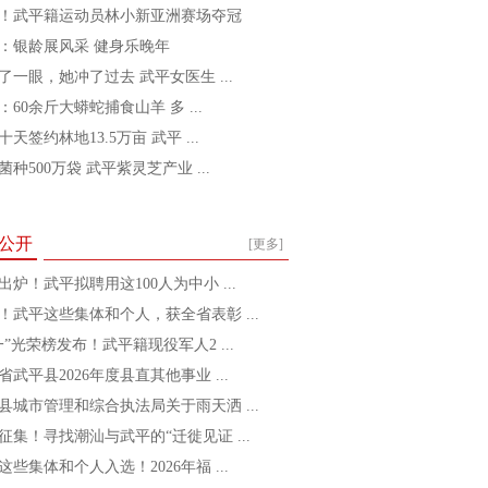
！武平籍运动员林小新亚洲赛场夺冠
：银龄展风采 健身乐晚年
了一眼，她冲了过去 武平女医生 ...
：60余斤大蟒蛇捕食山羊 多 ...
十天签约林地13.5万亩 武平 ...
菌种500万袋 武平紫灵芝产业 ...
公开
[更多]
出炉！武平拟聘用这100人为中小 ...
！武平这些集体和个人，获全省表彰 ...
一”光荣榜发布！武平籍现役军人2 ...
省武平县2026年度县直其他事业 ...
县城市管理和综合执法局关于雨天洒 ...
征集！寻找潮汕与武平的“迁徙见证 ...
这些集体和个人入选！2026年福 ...