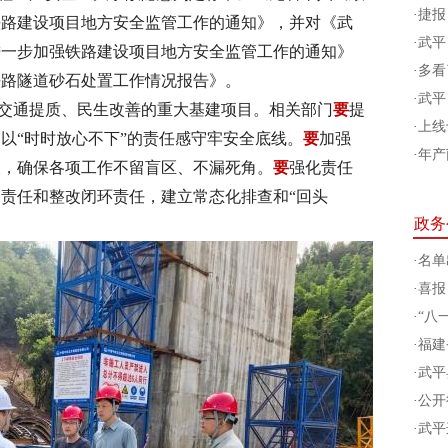
·
捷报
铁路建设项目地方安全监管工作的通知》，并对《武
·
武平
进一步加强铁路建设项目地方安全监管工作的通知》
·
多看
铁路隧道砂石处置工作情况报告》。
·
武平
交通提质、民生改善的重大基建项目。相关部门
要
提
·
上线
以“时时放心不下”的责任感守牢安全底线。
要
加强
·
年产
查，确保各项工作不留盲区、不漏死角。
要
强化责任
责任和整改闭环责任，建立常态化排查和“回头
政务
·
名单
·
喜报
·
“八
·
福建
·
武平
·
公开
·
武平