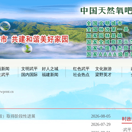
频新闻
文明武平
好人之城
红色武平
文化旅游
注武平
国内国际
福建新闻
社会热点
梁野英才
rmt.cn
梅段）取得阶段性进展
2026-08-05
时政
2026-07-29
·
武平