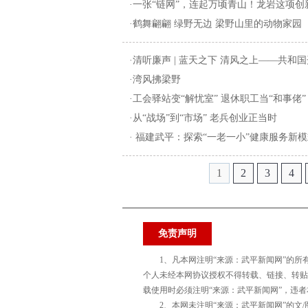
·一张“链网”，连起万顷青山！龙岩这项创
·鹤舞翩翩 绿野无边 梁野山里的动物家园
·清听廉声 | 蓝天之下 清风之上——共和国
·湾风拂梁野
·工会驿站变“解忧室” 退休职工当“和事佬”
·从“战场”到“市场” 老兵创业正当时
· 福建武平：探索“一老一小”健康服务新
1
2
3
4
免责声明
1、凡本网注明“来源：武平新闻网”的
个人未经本网协议授权不得转载、链接、转贴
载使用时必须注明“来源：武平新闻网”，违
2、本网未注明“来源：武平新闻网”的