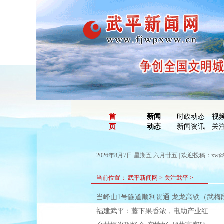
首
新闻
时政动态
视
页
动态
新闻资讯
关
2026年8月7日 星期五 六月廿五 | 欢迎投稿：xw@wp
当前位置：
武平新闻网
>
关注武平
>
·当峰山1号隧道顺利贯通 龙龙高铁（武
·福建武平：藤下果香浓，电助产业红