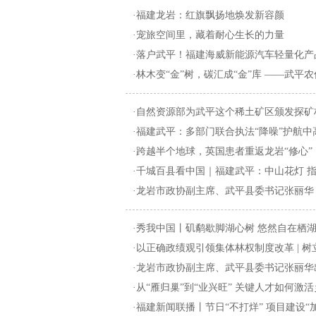
·福建龙岩：红旗飘扬地焕发新容颜
·宠旅空间里，藏着耐心生长的力量
·落户武平！福建海威新能源汽车轻量化产
·林木变“金”树，碳汇成“金”库 ——武平农信
·自然资源部为武平这个稀土矿区颁发探矿
·福建武平：多部门联合执法“降噪”护航中
·跨越半个地球，英国患者重返龙岩“修心”
·千城百县看中国｜福建武平：中山花灯 
·龙岩市政协副主席、武平县委书记张丽华：坚
·秀我中国丨矶鹬歇脚湖心树 悠然自在栖
·以正确政绩观引领集体林权制度改革 | 
·龙岩市政协副主席、武平县委书记张丽华出
·从“雁归巢”到“业兴旺” 关键人才如何激
·福建新闻联播丨节日“不打烊” 项目建设“