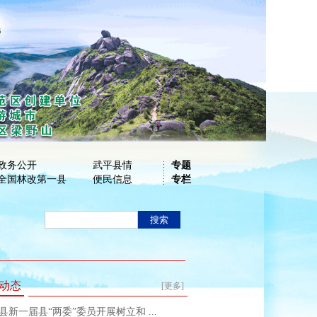
政务公开
武平县情
专题
全国林改第一县
便民信息
专栏
动态
[更多]
县新一届县“两委”委员开展树立和 ...