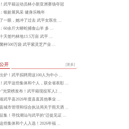
！武平籍运动员林小新亚洲赛场夺冠
：银龄展风采 健身乐晚年
了一眼，她冲了过去 武平女医生 ...
：60余斤大蟒蛇捕食山羊 多 ...
十天签约林地13.5万亩 武平 ...
菌种500万袋 武平紫灵芝产业 ...
公开
[更多]
出炉！武平拟聘用这100人为中小 ...
！武平这些集体和个人，获全省表彰 ...
一”光荣榜发布！武平籍现役军人2 ...
省武平县2026年度县直其他事业 ...
县城市管理和综合执法局关于雨天洒 ...
征集！寻找潮汕与武平的“迁徙见证 ...
这些集体和个人入选！2026年福 ...