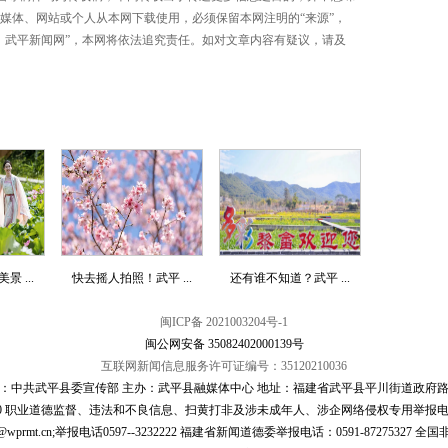
媒体、网站或个人从本网下载使用，必须保留本网注明的“来源”，
：武平新闻网”，本网将依法追究责任。如对文章内容有疑议，请及
 ...
快去摇人拍照！武平 ...
还有谁不知道？武平 ...
闽ICP备 2021003204号-1
闽公网安备 35082402000139号
互联网新闻信息服务许可证编号：35120210036
：中共武平县委宣传部 主办：武平县融媒体中心 地址：福建省武平县平川街道政府路
00 职业道德监督、违法和不良信息、扫黄打非及涉未成年人、涉企网络侵权专用举报电话：05
cn;举报电话0597--3232222 福建省新闻道德委举报电话：0591-87275327 全国非法