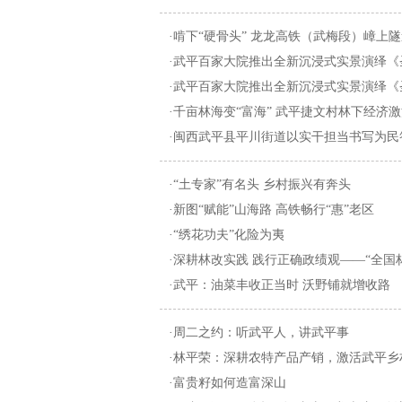
·啃下“硬骨头” 龙龙高铁（武梅段）嶂上隧
·武平百家大院推出全新沉浸式实景演绎《
·武平百家大院推出全新沉浸式实景演绎《
·千亩林海变“富海” 武平捷文村林下经济
·闽西武平县平川街道以实干担当书写为民
·“土专家”有名头 乡村振兴有奔头
·新图“赋能”山海路 高铁畅行“惠”老区
·“绣花功夫”化险为夷
·深耕林改实践 践行正确政绩观——“全国林
·武平：油菜丰收正当时 沃野铺就增收路
·周二之约：听武平人，讲武平事
·林平荣：深耕农特产品产销，激活武平乡
·富贵籽如何造富深山