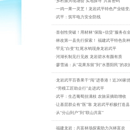
·乡村振兴现场会 实地探寻“共富密码
·一鸡一果一灵芝！龙岩武平特色产业链变
·武平：筑牢电力安全防线
·首创性突破！用材林“保险+信贷”服务
·林改第一县先行探索！ 福建武平特色良种
·罕见“白变”红尾水鸲现身龙岩武平
·河湖长制见行见效 龙岩碧水有颜有质
·廖雪涵：从“花果东留”到“水墨阳民”的
·龙岩武平百香果干“闯”进香港！近200家优
·“劳模工匠助企行”走进武平
·武平：生态葡萄挂满枝 农旅采摘助增收
·让基层群众有“医”靠 龙岩武平积极打造
·从“分山到户”到“联山共富”
·福建龙岩：共富林场探索助力兴林富农