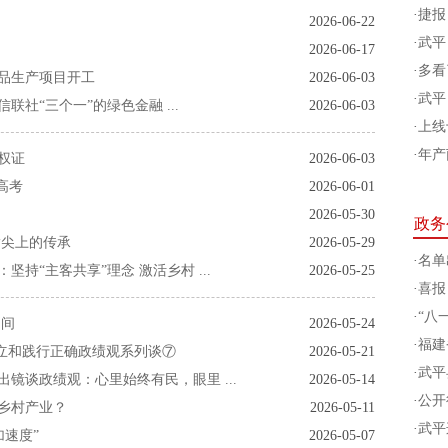
·
捷报
2026-06-22
·
武平
2026-06-17
·
多看
品生产项目开工
2026-06-03
·
武平
联社“三个一”的绿色金融 ...
2026-06-03
·
上线
·
年产
权证
2026-06-03
高考
2026-06-01
2026-05-30
政务
指尖上的传承
2026-05-29
·
名单
持“主客共享”理念 激活乡村 ...
2026-05-25
·
喜报
·
“八
湖间
2026-05-24
·
福建
树立和践行正确政绩观系列谈⑦
2026-05-21
·
武平
镜谈政绩观：心里始终有民，眼里 ...
2026-05-14
·
公开
活乡村产业？
2026-05-11
·
武平
加速度”
2026-05-07