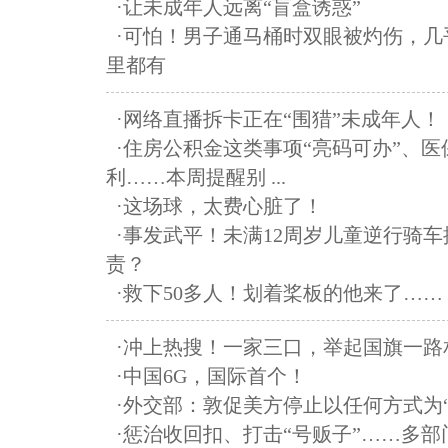
·让未成年人远离“盲盒诱惑”
·可怕！男子通马桶时双眼被灼伤，
里都有
·网络直播拆卡正在“围猎”未成年人！
·住房公积金这类事项“亮码可办”、
利……本周提醒别 ...
·这场球，太费心脏了！
·事发武平！未满12周岁儿童逆行骑
责？
·救下50多人！划着桨板的他来了……
·冲上热搜！一家三口，举起国旗一路
·中国6G，国际首个！
·外交部：敦促美方停止以任何方式为
·惩治收回扣、打击“号贩子”……多