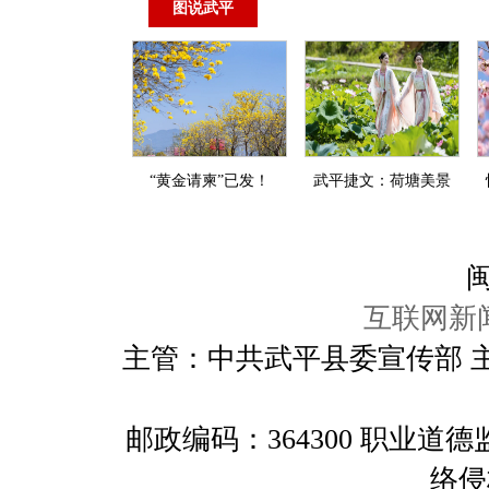
图说武平
“黄金请柬”已发！
武平捷文：荷塘美景
闽
互联网新闻
主管：中共武平县委宣传部 
邮政编码：364300 职业
络侵