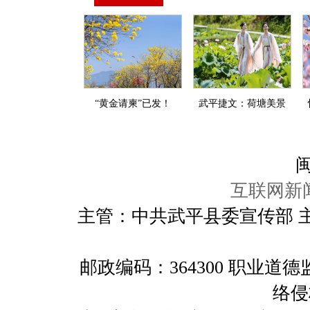
“黄金请柬”已发！
武平捷文：荷塘美景
闽
互联网新闻
主管：中共武平县委宣传部 
邮政编码：364300 职业
络侵