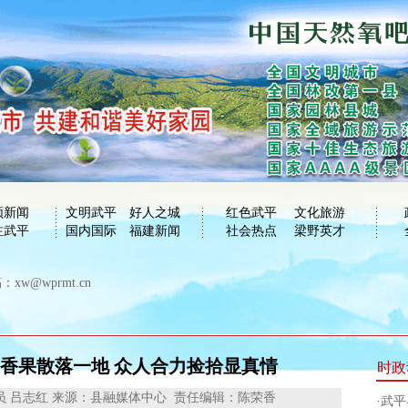
频新闻
文明武平
好人之城
红色武平
文化旅游
注武平
国内国际
福建新闻
社会热点
梁野英才
xw@wprmt.cn
香果散落一地 众人合力捡拾显真情
时政
员 吕志红
来源：县融媒体中心
责任编辑：陈荣香
·
武平