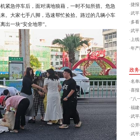
·
捷报
司机紧急停车后，面对满地狼藉，一时不知所措。危急
·
武平
上来。大家七手八脚，迅速帮忙捡拾。路过的几辆小车
·
多看
离出一块“安全地带”。
·
武平
·
上线
·
年产
政务
·
名单
·
喜报
·
“八
·
福建
·
武平
·
公开
·
武平