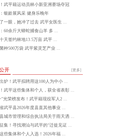
！武平籍运动员林小新亚洲赛场夺冠
：银龄展风采 健身乐晚年
了一眼，她冲了过去 武平女医生 ...
：60余斤大蟒蛇捕食山羊 多 ...
十天签约林地13.5万亩 武平 ...
菌种500万袋 武平紫灵芝产业 ...
公开
[更多]
出炉！武平拟聘用这100人为中小 ...
！武平这些集体和个人，获全省表彰 ...
一”光荣榜发布！武平籍现役军人2 ...
省武平县2026年度县直其他事业 ...
县城市管理和综合执法局关于雨天洒 ...
征集！寻找潮汕与武平的“迁徙见证 ...
这些集体和个人入选！2026年福 ...