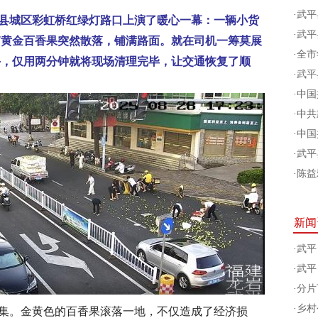
·
武平
武平县城区彩虹桥红绿灯路口上演了暖心一幕：一辆小货
·
武平
箱黄金百香果突然散落，铺满路面。就在司机一筹莫展
·
全市
手，仅用两分钟就将现场清理完毕，让交通恢复了顺
·
武平
·
中国
·
中共
·
中国
·
武平
·
陈益
新闻
·
武平
·
武平
·
分片
·
乡村
集。金黄色的百香果滚落一地，不仅造成了经济损