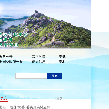
政务公开
武平县情
专题
全国林改第一县
便民信息
专栏
动态
[更多]
县新一届县“两委”委员开展树立和 ...