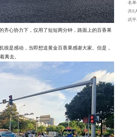
·
名单
·
共9
·
武平
的齐心协力下，仅用了短短两分钟，路面上的百香果
机很是感动，当即想送黄金百香果感谢大家。但是，
笑着离去。