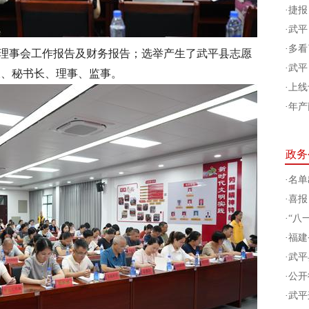
·
捷报
·
武平
·
多看
年度理事会工作报告及财务报告；选举产生了武平县志愿
·
武平
长、秘书长、理事、监事。
·
上线
·
年产
政务
·
名单
·
喜报
·
“八
·
福建
·
武平
·
公开
·
武平