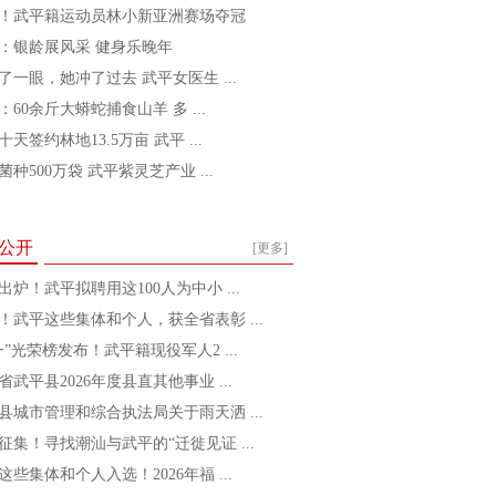
！武平籍运动员林小新亚洲赛场夺冠
：银龄展风采 健身乐晚年
了一眼，她冲了过去 武平女医生 ...
：60余斤大蟒蛇捕食山羊 多 ...
十天签约林地13.5万亩 武平 ...
菌种500万袋 武平紫灵芝产业 ...
公开
[更多]
出炉！武平拟聘用这100人为中小 ...
！武平这些集体和个人，获全省表彰 ...
一”光荣榜发布！武平籍现役军人2 ...
省武平县2026年度县直其他事业 ...
县城市管理和综合执法局关于雨天洒 ...
征集！寻找潮汕与武平的“迁徙见证 ...
这些集体和个人入选！2026年福 ...