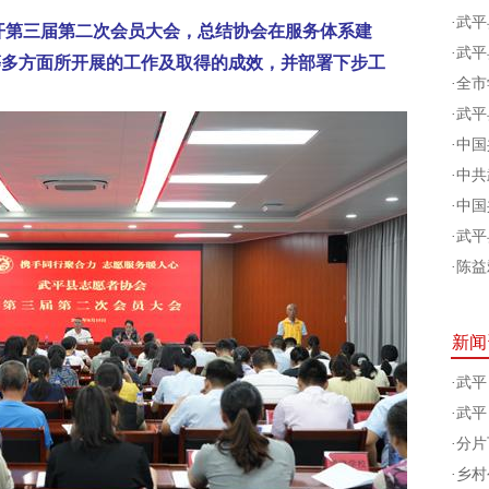
·
武平
召开第三届第二次会员大会，总结协会在服务体系建
·
武平
等多方面所开展的工作及取得的成效，并部署下步工
·
全市
·
武平
·
中国
·
中共
·
中国
·
武平
·
陈益
新闻
·
武平
·
武平
·
分片
·
乡村