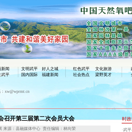
频新闻
文明武平
好人之城
红色武平
文化旅游
注武平
国内国际
福建新闻
社会热点
梁野英才
xw@wprmt.cn
会召开第三届第二次会员大会
时政
棋
来源：县融媒体中心
责任编辑：林向荣
·
武平