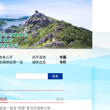
政务公开
武平县情
专题
全国林改第一县
便民信息
专栏
动态
[更多]
县新一届县“两委”委员开展树立和 ...