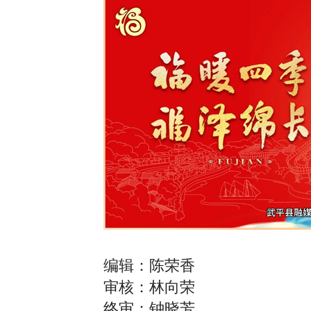
编辑：陈荣香
审核：林向荣
终审：钟晓芳