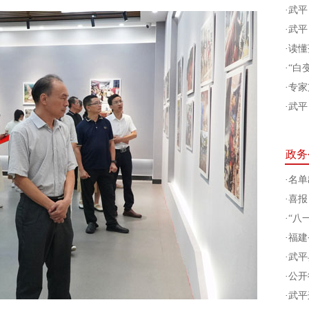
·
武平
·
武平
·
读懂
·
“白
·
专家
·
武平
政务
·
名单
·
喜报
·
“八
·
福建
·
武平
·
公开
·
武平