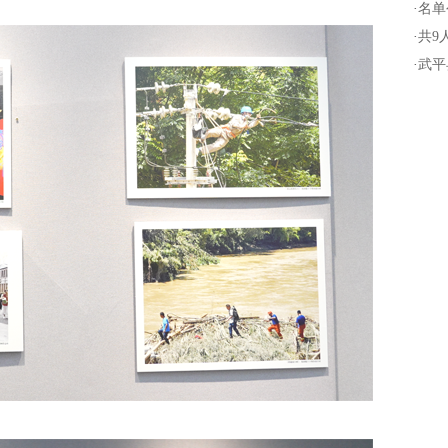
·
名单
·
共9
·
武平