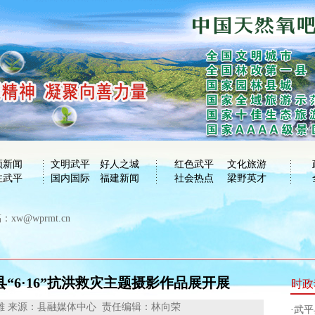
频新闻
文明武平
好人之城
红色武平
文化旅游
注武平
国内国际
福建新闻
社会热点
梁野英才
xw@wprmt.cn
县“6·16”抗洪救灾主题摄影作品展开展
时政
雄
来源：县融媒体中心
责任编辑：林向荣
·
武平