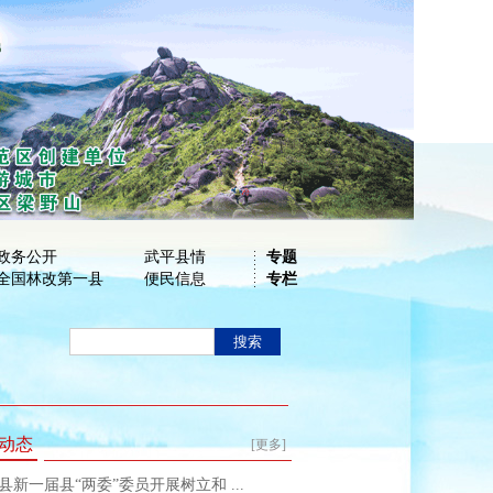
政务公开
武平县情
专题
全国林改第一县
便民信息
专栏
动态
[更多]
县新一届县“两委”委员开展树立和 ...