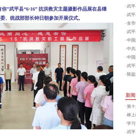
·
武平
有你”武平县“6·16” 抗洪救灾主题摄影作品展在县继
·
武平
常委、统战部部长钟日朝参加开展仪式。
·
全市
·
武平
·
中国
·
中共
·
中国
·
武平
·
陈益
新闻
·
第十
·
林上
·
学习
·
武平