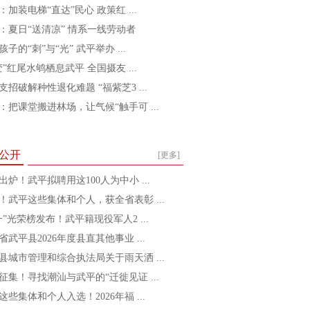
：加装电梯“直达”民心 政策红 ...
：夏日“送清凉” 情系一线劳动者
孩子的“刺”与“光” 武平举办 ...
变”红尾水鸲栖息武平 全国摄友 ...
支招破解种性退化难题 “福紫芝3 ...
：把课堂搬进林场，让气候“触手可 ...
公开
[更多]
出炉！武平拟聘用这100人为中小 ...
！武平这些集体和个人，获全省表彰 ...
一”光荣榜发布！武平籍现役军人2 ...
省武平县2026年度县直其他事业 ...
县城市管理和综合执法局关于雨天洒 ...
征集！寻找潮汕与武平的“迁徙见证 ...
这些集体和个人入选！2026年福 ...